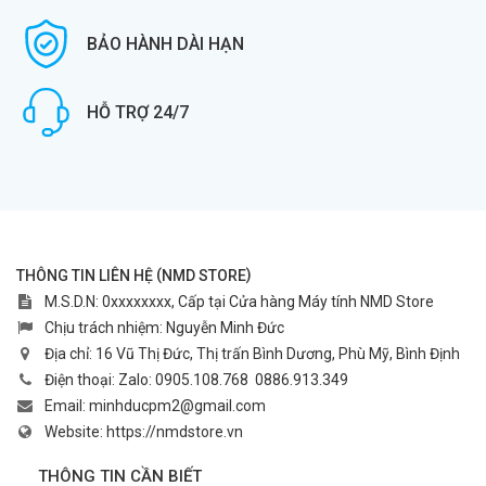
BẢO HÀNH DÀI HẠN
HỖ TRỢ 24/7
(
)
THÔNG TIN LIÊN HỆ
NMD STORE
M.S.D.N: 0xxxxxxxx, Cấp tại Cửa hàng Máy tính NMD Store
Chịu trách nhiệm:
Nguyễn Minh Đức
Địa chỉ:
16 Vũ Thị Đức, Thị trấn Bình Dương, Phù Mỹ, Bình Định
Điện thoại:
Zalo: 0905.108.768
0886.913.349
Email:
minhducpm2@gmail.com
Website:
https://nmdstore.vn
THÔNG TIN CẦN BIẾT