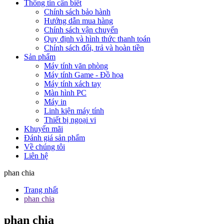
Thông tin cần biết
Chính sách bảo hành
Hướng dẫn mua hàng
Chính sách vận chuyển
Quy định và hình thức thanh toán
Chính sách đổi, trả và hoàn tiền
Sản phẩm
Máy tính văn phòng
Máy tính Game - Đồ họa
Máy tính xách tay
Màn hình PC
Máy in
Linh kiện máy tính
Thiết bị ngoại vi
Khuyến mãi
Đánh giá sản phẩm
Về chúng tôi
Liên hệ
phan chia
Trang nhất
phan chia
phan chia