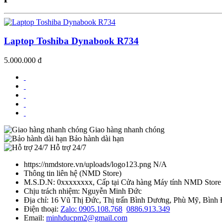
Laptop Toshiba Dynabook R734
5.000.000 đ
Giao hàng nhanh chóng
Bảo hành dài hạn
Hỗ trợ 24/7
https://nmdstore.vn/uploads/logo123.png
N/A
Thông tin liên hệ
(
NMD Store
)
M.S.D.N: 0xxxxxxxx, Cấp tại Cửa hàng Máy tính NMD Store
Chịu trách nhiệm:
Nguyễn Minh Đức
Địa chỉ:
16 Vũ Thị Đức, Thị trấn Bình Dương, Phù Mỹ, Bình 
Điện thoại:
Zalo: 0905.108.768
0886.913.349
Email:
minhducpm2@gmail.com