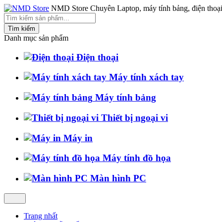
NMD Store
Chuyên Laptop, máy tính bảng, điện thoại
Danh mục sản phẩm
Điện thoại
Máy tính xách tay
Máy tính bảng
Thiết bị ngoại vi
Máy in
Máy tính đồ họa
Màn hình PC
Trang nhất