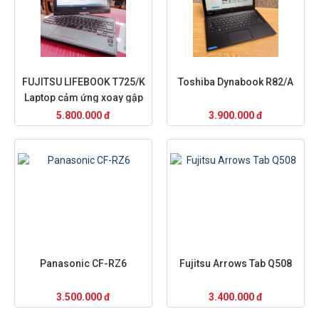
FUJITSU LIFEBOOK T725/K
Toshiba Dynabook R82/A
Laptop cảm ứng xoay gập
màn hình
5.800.000 đ
3.900.000 đ
Panasonic CF-RZ6
Fujitsu Arrows Tab Q508
3.500.000 đ
3.400.000 đ