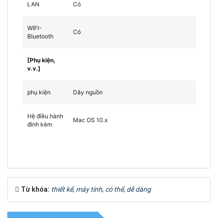
LAN
Có
WIFI-
Có
Bluetooth
[Phụ kiện,
v.v.]
phụ kiện
Dây nguồn
Hệ điều hành
Mac OS 10.x
đính kèm
Từ khóa:
thiết kế
,
máy tính
,
có thể
,
dễ dàng